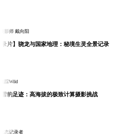
i
摄影师 戴向阳
录片】骁龙与国家地理：秘境生灵全景记录
i
踪Wild
雪豹足迹：高海拔的极致计算摄影挑战
i
生态记录者