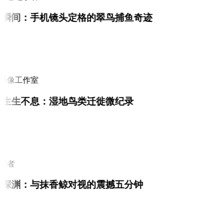
瞬间：手机镜头定格的翠鸟捕鱼奇迹
i
影像工作室
生生不息：湿地鸟类迁徙微纪录
i
行者
深渊：与抹香鲸对视的震撼五分钟
i