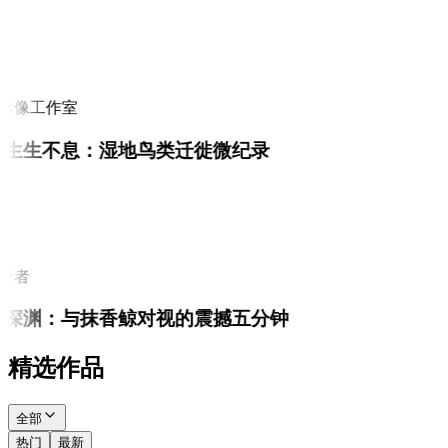
i
影像工作室
生生不息：湿地鸟类迁徙微纪录
i
行者
深渊：与抹香鲸对视的震撼五分钟
精选作品
全部
热门
最新