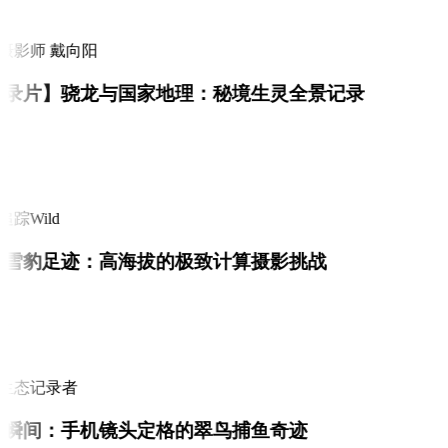
摄影师 戴向阳
录片】骁龙与国家地理：秘境生灵全景记录
i
踪Wild
雪豹足迹：高海拔的极致计算摄影挑战
i
生态记录者
瞬间：手机镜头定格的翠鸟捕鱼奇迹