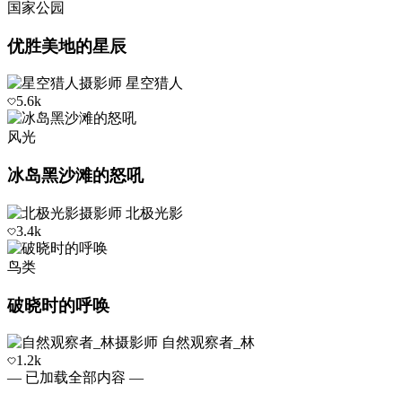
国家公园
优胜美地的星辰
摄影师
星空猎人
5.6k
风光
冰岛黑沙滩的怒吼
摄影师
北极光影
3.4k
鸟类
破晓时的呼唤
摄影师
自然观察者_林
1.2k
— 已加载全部内容 —