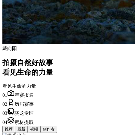
戴向阳
拍摄自然好故事
看见生命的力量
看见生命的力量
01
年赛报名
02
历届赛事
03
骁龙专区
04
素材提取
推荐
最新
视频
创作者